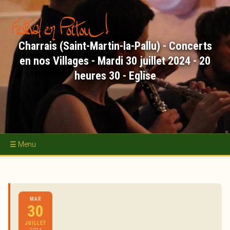
Aller
au
contenu
principal
Charrais (Saint-Martin-la-Pallu) - Concerts
en nos Villages - Mardi 30 juillet 2024 - 20
heures 30 - Eglise
Accueil
Concerts
MAR
Académie d'Été
30
Nous soutenir
JUILLET