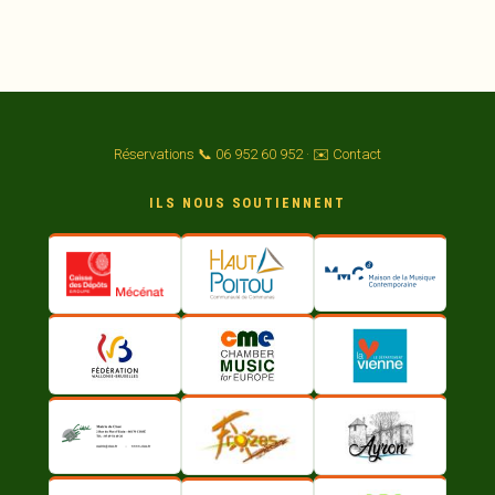
Réservations 📞 06 952 60 952
·
✉️ Contact