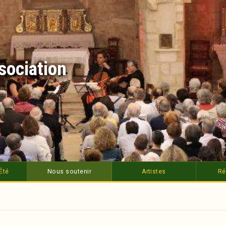
ssociation
Été
Nous soutenir
Artistes
Ré