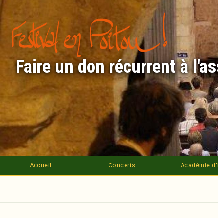
Aller
au
contenu
principal
Faire un don récurrent à l'a
Accueil
Concerts
Académie d'