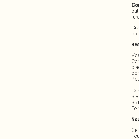
Con
but
rur
Grâ
cré
Res
Vos
Con
d'
co
Pou
Co
8 
86
Tél
Nou
Ce 
Tou