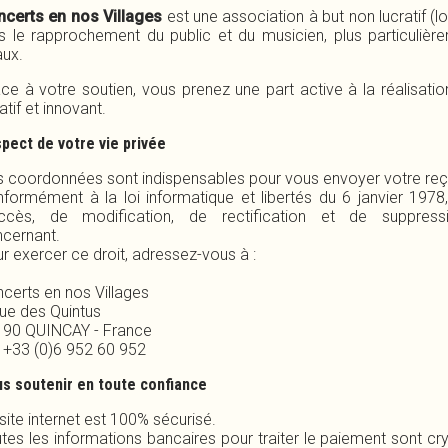
certs en nos Villages
est une association à but non lucratif (l
s le rapprochement du public et du musicien, plus particuliè
aux.
ce à votre soutien, vous prenez une part active à la réalisatio
atif et innovant.
pect de votre vie privée
 coordonnées sont indispensables pour vous envoyer votre r
formément à la loi informatique et libertés du 6 janvier 1978
accès, de modification, de rectification et de suppre
ncernant.
r exercer ce droit, adressez-vous à :
ncerts en nos Villages
Rue des Quintus
190 QUINCAY - France
: +33 (0)6 952 60 952
s soutenir en toute confiance
site internet est 100% sécurisé.
tes les informations bancaires pour traiter le paiement sont c