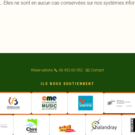
. Elles ne sont en aucun cas conservées sur nos systèmes info
Réservations 📞 06 952 60 952
·
✉️ Contact