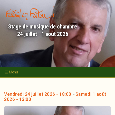
Aller
au
contenu
principal
Stage de musique de chambre
24 juillet - 1 août 2026
Accueil
Concerts
Vendredi 24 juillet 2026 - 18:00
Samedi 1 août
>
2026 - 13:00
Académie d'Été
Nous soutenir