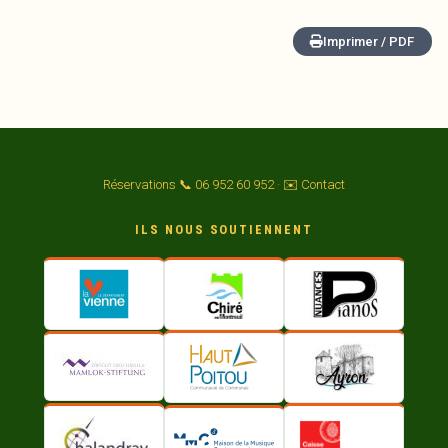
Imprimer / PDF
Réservations 📞 06 952 60 952
·
✉️ Contact