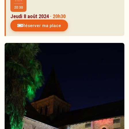
2024
Artistes
20:30
Réservations
Jeudi 8 août 2024
· 20h30
Partenaires
Réserver ma place
Inscription à la newsletter