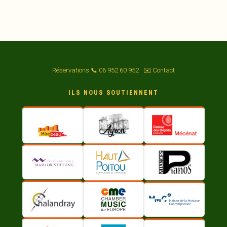
Réservations 📞 06 952 60 952
·
✉️ Contact