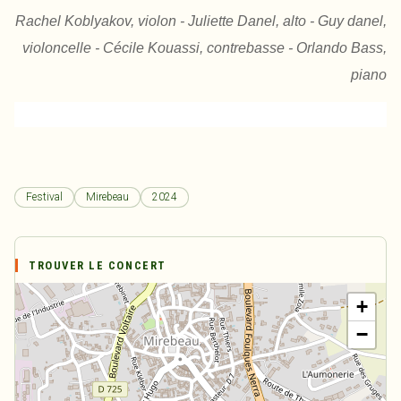
Rachel Koblyakov, violon - Juliette Danel, alto - Guy danel,
violoncelle - Cécile Kouassi, contrebasse - Orlando Bass,
piano
Festival
Mirebeau
2024
TROUVER LE CONCERT
+
−