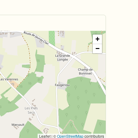
+
−
Leaflet | ©
OpenStreetMap
contributors