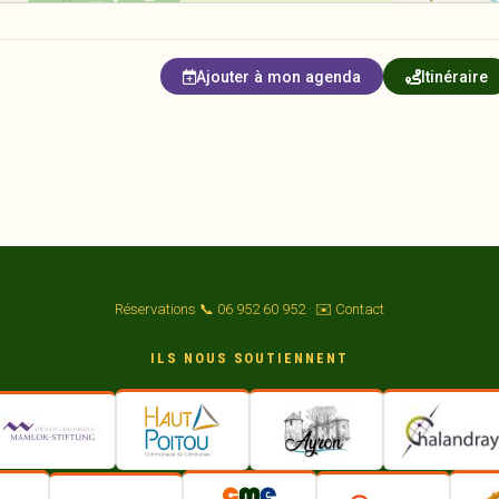
Ajouter à mon agenda
Itinéraire
Réservations 📞 06 952 60 952
·
✉️ Contact