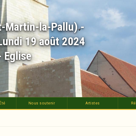
-Martin-la-Pallu) -
 Lundi 19 août 2024
 Eglise
Été
Nous soutenir
Artistes
Ré