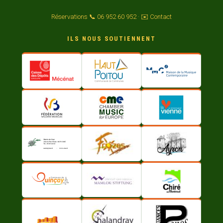
Réservations 📞 06 952 60 952
·
✉️ Contact