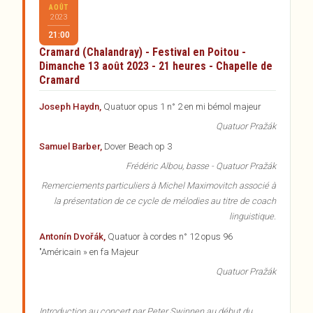
AOÛT
2023
21:00
Cramard (Chalandray) - Festival en Poitou -
Dimanche 13 août 2023 - 21 heures - Chapelle de
Cramard
Joseph Haydn,
Quatuor opus 1 n° 2 en mi bémol majeur
Quatuor Pražák
Samuel Barber,
Dover Beach op 3
Frédéric Albou, basse - Quatuor Pražák
Remerciements particuliers à Michel Maximovitch associé à
la présentation de ce cycle de mélodies au titre de coach
linguistique.
Antonín Dvořák,
Quatuor à cordes n° 12 opus 96
"Américain » en fa Majeur
Quatuor Pražák
Introduction au concert par Peter Swinnen au début du