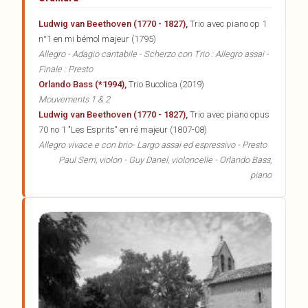
Ludwig van Beethoven (1770 - 1827),
Trio avec piano op 1
n°1 en mi bémol majeur (1795)
Allegro - Adagio cantabile - Scherzo con Trio : Allegro assai -
Finale : Presto
Orlando Bass (*1994),
Trio Bucolica (2019)
Mouvements 1 & 2
Ludwig van Beethoven (1770 - 1827),
Trio avec piano opus
70 no 1 "Les Esprits" en ré majeur (1807-08)
Allegro vivace e con brio- Largo assai ed espressivo - Presto
Paul Serri, violon - Guy Danel, violoncelle - Orlando Bass,
piano