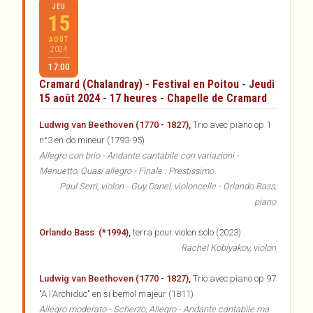
JEU
15
AOÛT
2024
17:00
Cramard (Chalandray) - Festival en Poitou - Jeudi
15 août 2024 - 17 heures - Chapelle de Cramard
Ludwig van Beethoven (1770 - 1827),
Trio avec piano op 1
n°3 en do mineur (1793-95)
Allegro con brio - Andante cantabile con variazioni -
Menuetto, Quasi allegro - Finale : Prestissimo
Paul Serri, violon - Guy Danel, violoncelle - Orlando Bass,
piano
Orlando Bass
(*1994),
terra pour violon solo (2023)
Rachel Koblyakov, violon
Ludwig van Beethoven (1770 - 1827),
Trio avec piano op 97
"A l'Archiduc" en si bemol majeur (1811)
Allegro moderato - Scherzo, Allegro - Andante cantabile ma