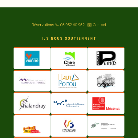
Réservations 📞 06 952 60 952
·
✉️ Contact