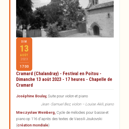
Artistes
Réservations
Partenaires
Inscription à la newsletter
DIM
13
AOÛT
2023
17:00
Cramard (Chalandray) - Festival en Poitou -
Dimanche 13 août 2023 - 17 heures - Chapelle de
Cramard
Joséphine Boulay,
Suite pour violon et piano
Jean -Samuel Bez, violon – Louise Akili, piano
Mieczysław Weinberg,
Cycle de mélodies pour basse et
piano op 116 d'après des textes de Vassili Joukovski
(
création mondiale
)