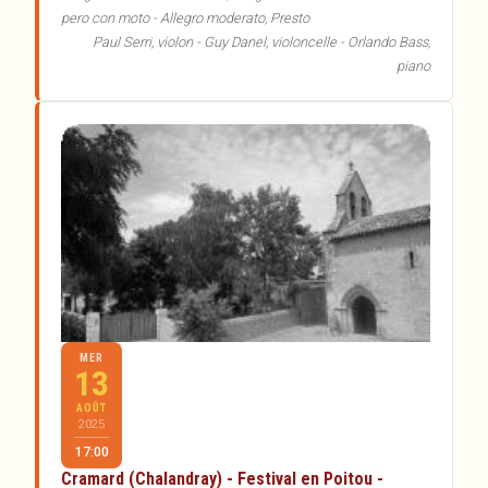
pero con moto - Allegro moderato, Presto
Paul Serri, violon - Guy Danel, violoncelle - Orlando Bass,
piano
MER
13
AOÛT
2025
17:00
Cramard (Chalandray) - Festival en Poitou -