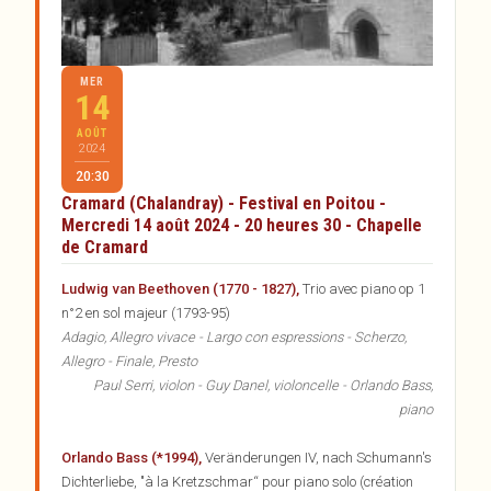
MER
14
AOÛT
2024
20:30
Cramard (Chalandray) - Festival en Poitou -
Mercredi 14 août 2024 - 20 heures 30 - Chapelle
de Cramard
Ludwig van Beethoven (1770 - 1827),
Trio avec piano op 1
n°2 en sol majeur (1793-95)
Adagio, Allegro vivace - Largo con espressions - Scherzo,
Allegro - Finale, Presto
Paul Serri, violon - Guy Danel, violoncelle - Orlando Bass,
piano
Orlando Bass (*1994),
Veränderungen IV, nach Schumann's
Dichterliebe, "à la Kretzschmar“ pour piano solo (création