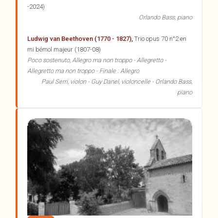
-2024)
Orlando Bass, piano
Ludwig van Beethoven (1770 - 1827),
Trio opus 70 n°2 en
mi bémol majeur (1807-08)
Poco sostenuto, Allegro ma non troppo - Allegretto -
Allegretto ma non troppo - Finale : Allegro
Paul Serri, violon - Guy Danel, violoncelle - Orlando Bass,
piano