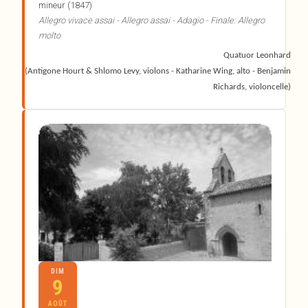
mineur (1847)
Allegro vivace assai - Allegro assai - Adagio - Finale: Allegro
molto
Quatuor Leonhard
(Antigone Hourt & Shlomo Levy, violons - Katharine Wing, alto - Benjamin
Richards, violoncelle)
DIM
9
AOÛT