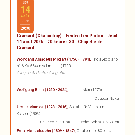
JEU
14
AOÛT
2025
20:30
Cramard (Chalandray) - Festival en Poitou - Jeudi
14 août 2025 - 20 heures 30 - Chapelle de
Cramard
Wolfgang Amadeus Mozart (1756 - 1791),
Trio avec piano
n° 6 KV 564 en sol majeur (1788)
Allegro - Andante - Allegretto
Wolfgang Rihm (1950 - 2024),
Im Innersten (1976)
Quatuor Naka
Ursula Mamlok (1923 - 2016),
Sonata für Violine und
Klavier (1989)
Orlando Bass, piano - Rachel Koblyakov, violon
Felix Mendelssohn (1809 - 1847),
Quatuor op. 80 en fa