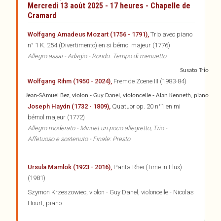
Mercredi 13 août 2025 - 17 heures - Chapelle de
Cramard
Wolfgang Amadeus Mozart (1756 - 1791),
Trio avec piano
n° 1 K. 254 (Divertimento) en si bémol majeur (1776)
Allegro assai - Adagio - Rondo. Tempo di menuetto
Susato Trio
Wolfgang Rihm (1950 - 2024),
Fremde Zcene III (1983-84)
Jean-SAmuel Bez, violon - Guy Danel, violoncelle - Alan Kenneth, piano
Joseph Haydn (1732 - 1809),
Quatuor op. 20 n°1 en mi
bémol majeur (1772)
Allegro moderato - Minuet un poco allegretto, Trio -
Affetuoso e sostenuto - Finale: Presto
Ursula Mamlok (1923 - 2016),
Panta Rhei (Time in Flux)
(1981)
Szymon
Krzeszowiec
, violon - Guy Danel, violoncelle - Nicolas
Hourt, piano