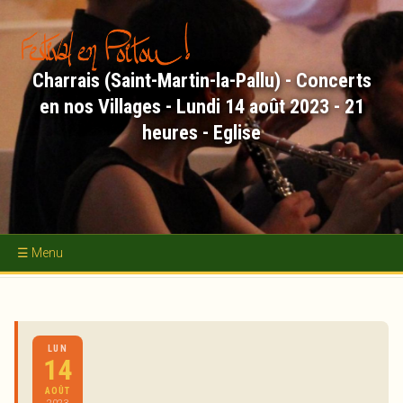
Aller
au
contenu
principal
Charrais (Saint-Martin-la-Pallu) - Concerts
en nos Villages - Lundi 14 août 2023 - 21
heures - Eglise
Accueil
Concerts
LUN
Académie d'Été
14
Nous soutenir
AOÛT