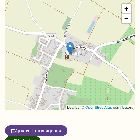
+
−
Leaflet | ©
OpenStreetMap
contributors
Ajouter à mon agenda