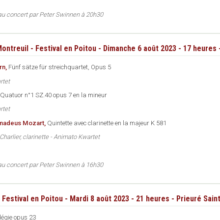
 au concert par Peter Swinnen à 20h30
ontreuil - Festival en Poitou - Dimanche 6 août 2023 - 17 heures 
rn,
Fünf sätze für streichquartet, Opus 5
rtet
Quatuor n°1 SZ.40 opus 7 en la mineur
rtet
madeus Mozart,
Quintette avec clarinette en la majeur K 581
harlier, clarinette - Animato Kwartet
 au concert par Peter Swinnen à 16h30
 Festival en Poitou - Mardi 8 août 2023 - 21 heures - Prieuré Sain
légie opus 23