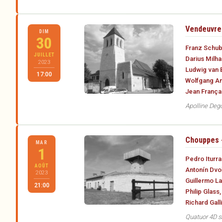
Vendeuvre-
DIM
30
Franz Schub
JUILLET
Darius Milh
2023
Ludwig van 
17:00
Wolfgang A
Jean França
Apolline Dego
Chouppes -
MAR
1
Pedro Iturra
AOÛT
Antonín Dvo
2023
Guillermo L
21:00
Philip Glass
Richard Gall
Quatuor 4D s