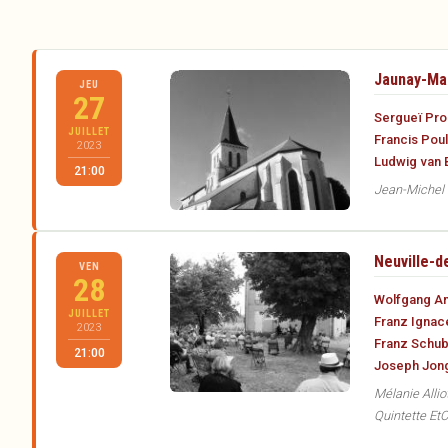
Jaunay-Mar
JEU
27
Sergueï Pro
JUILLET
Francis Pou
2023
Ludwig van
21:00
Jean-Michel C
Neuville-d
VEN
28
Wolfgang A
JUILLET
Franz Ignac
2023
Franz Schub
21:00
Joseph Jon
Mélanie Allio
Quintette Et