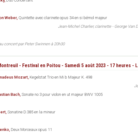
ky,
Duo Concertant
von Weber,
Quintette avec clarinete opus 34 en si bémol majeur
Jean-Michel Charlier, clarinette - George Van Da
 au concert par Peter Swinnen à 20h30
ontreuil - Festival en Poitou - Samedi 5 août 2023 - 17 heures - 
madeus Mozart,
Kegelstat Trio en Mi b Majeur K. 498
Je
stian Bach,
Sonate no 3 pour violon en ut majeur BWV 1005
ert,
Sonatine D.385 en la mineur
menko,
Deux Morceaux opus 11