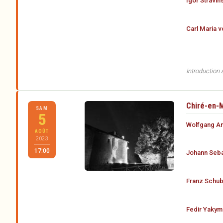
Igor Stravins
Carl Maria 
Introduction
Chiré-en-M
SAM
5
Wolfgang A
AOÛT
2023
17:00
Johann Seba
Franz Schub
Fedir Yaky