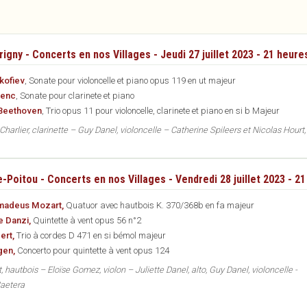
igny - Concerts en nos Villages - Jeudi 27 juillet 2023 - 21 heures
kofiev
, Sonate pour violoncelle et piano opus 119 en ut majeur
lenc
, Sonate pour clarinete et piano
 Beethoven
, Trio opus 11 pour violoncelle, clarinete et piano en si b Majeur
harlier, clarinette – Guy Danel, violoncelle – Catherine Spileers et Nicolas Hourt,
e-Poitou - Concerts en nos Villages - Vendredi 28 juillet 2023 - 2
madeus Mozart,
Quatuor avec hautbois K. 370/368b en fa majeur
e Danzi,
Quintette à vent opus 56 n°2
ert,
Trio à cordes D 471 en si bémol majeur
gen,
Concerto pour quintette à vent opus 124
t, hautbois – Eloïse Gomez, violon – Juliette Danel, alto, Guy Danel, violoncelle -
Caetera