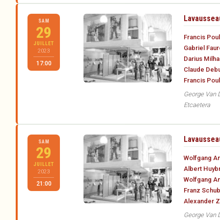
Lavausseau
SAM
29
Francis Pou
JUILLET
Gabriel Faur
2023
Darius Milh
17:00
Claude Deb
Francis Pou
George Van Da
Etcaetera
Lavausseau
SAM
29
Wolfgang A
JUILLET
Albert Huyb
2023
Wolfgang A
21:00
Franz Schub
Alexander Z
George Van Da