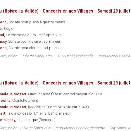
 (Boivre-la-Vallée) - Concerts en nos Villages - Samedi 29 juille
lenc,
Sonate pour piano à quatre mains
é,
Elégie
aud,
La cheminée du roi René opus 205
ussy,
Sonate pour violon en sol mineur
lenc,
Sonate pour clarinette et piano
m, violon – Juliette Danel, alto - – Guy Danel, violoncelle – Jean-Michel Charlier,
 (Boivre-la-Vallée) - Concerts en nos Villages - Samedi 29 juille
madeus Mozart,
Quatuor avec flûte n°2 en sol majeur KV 285a
rechts,
Quintette à vent
madeus Mozart,
Kegelstatt Trio en Mi b Majeur K. 498
ert,
Trio à cordes D 471 en si bémol majeur
emlinsky,
Humoresque (Rondeau)
m, violon - Juliette Danel, alto – Jean-Michel Charlier, clarinette – Guy Danel, vi