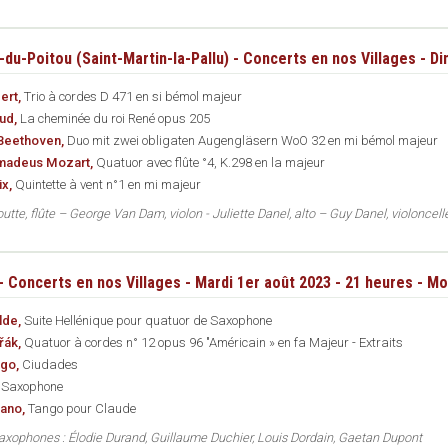
du-Poitou (Saint-Martin-la-Pallu) - Concerts en nos Villages - Dim
ert,
Trio à cordes D 471 en si bémol majeur
aud,
La cheminée du roi René opus 205
Beethoven,
Duo mit zwei obligaten Augengläsern WoO 32 en mi bémol majeur
madeus Mozart,
Quatuor avec flûte °4, K.298 en la majeur
ix,
Quintette à vent n°1 en mi majeur
utte, flûte – George Van Dam, violon - Juliette Danel, alto – Guy Danel, violoncell
 Concerts en nos Villages - Mardi 1er août 2023 - 21 heures - Mo
lde,
Suite Hellénique pour quatuor de Saxophone
řák,
Quatuor à cordes n° 12 opus 96 "Américain » en fa Majeur - Extraits
ago,
Ciudades
,
Saxophone
iano,
Tango pour Claude
axophones : Élodie Durand, Guillaume Duchier, Louis Dordain, Gaetan Dupont