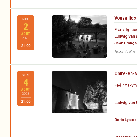
Vouzailles
MER
2
Franz Ignac
AOÛT
Ludwig van 
2023
Jean França
21:00
Reine Collet,
Chiré-en-M
VEN
4
Fedir Yakym
AOÛT
2023
21:00
Ludwig van 
Boris Lyatos