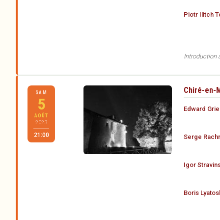
Piotr Ilitch 
Introduction
Chiré-en-M
SAM
5
Edward Grie
AOÛT
2023
21:00
Serge Rachm
Igor Stravins
Boris Lyatos