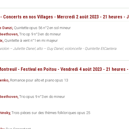
 - Concerts en nos Villages - Mercredi 2 août 2023 - 21 heures - J
e Danzi,
Quintette opus 56 n°2 en sol mineur
Beethoven,
Trio op 9 n°3 en do mineur
ix,
Quintette à vent n°1 en mi majeur
 violon – Juliette Danel, alto – Guy Danel, violoncelle - Quintette EtCaetera
ontreuil - Festival en Poitou - Vendredi 4 août 2023 - 21 heures 
enko,
Romance pour alto et piano opus 13
Beethoven,
Trio opus 9 n°3 en do mineur
hinsky,
Trois pièces sur des thèmes folkloriques opus 25