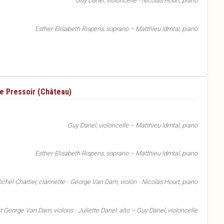
Guy Danel, violoncelle - Nicolas Hourt, piano
Esther-Elisabeth Rispens, soprano – Matthieu Idmtal, piano
Le Pressoir (Château)
Guy Danel, violoncelle – Matthieu Idmtal, piano
Esther-Elisabeth Rispens, soprano – Matthieu Idmtal, piano
chel Charlier, clarinette - George Van Dam, violon - Nicolas Hourt, piano
t George Van Dam, violons - Juliette Danel, alto – Guy Danel, violoncelle