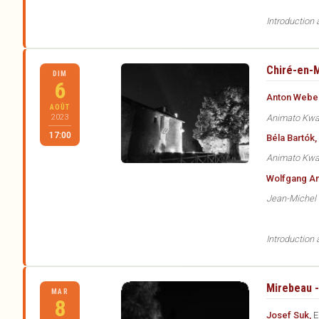
Introduction
Chiré-en-M
DIM
6
Anton Webe
AOÛT
Animato Kwa
2023
17:00
Béla Bartók,
Animato Kwa
Wolfgang A
Jean-Michel C
Introduction
Mirebeau -
MAR
8
Josef Suk,
E