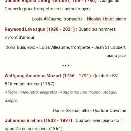
Johann Baptist Georg Neruda (1708 - 1780) :
Adagio du
Concerto pour trompette en si bémol majeur
Louis Alléaume, trompette -
Nicolas Hourt
, piano
Raymond Lévesque (1928 - 2021) :
Quand les hommes
vivront d'amour
Doris Bula, voix - Louis Alléaume, trompette - Jean St Loubert,
piano jazz
▪ ▪ ▪
Wolfgang Amadeus Mozart (1756 - 1791):
Quintette KV
516 en sol mineur (1787)
Allegro - Menuetto: allegretto - Adagio ma non troppo - Adagio,
allegro
Daniel Sklenar, alto - Quatuor Cavatine
Johannes Brahms (1833 - 1897) :
Quatuor avec piano no 1
opus 25 en sol mineur (1861)