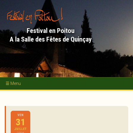
Aller
au
contenu
principal
Festival en Poitou
A la Salle des Fêtes de Quinçay
Accueil
Concerts
VEN
Académie d'Été
31
Nous soutenir
JUILLET