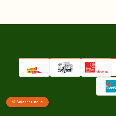
💚 Soutenez-nous
🔒