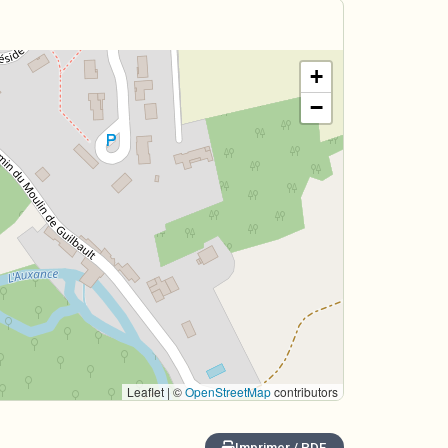
+
−
Leaflet | ©
OpenStreetMap
contributors
Imprimer / PDF