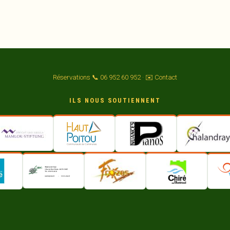
Réservations 📞 06 952 60 952
·
✉️ Contact