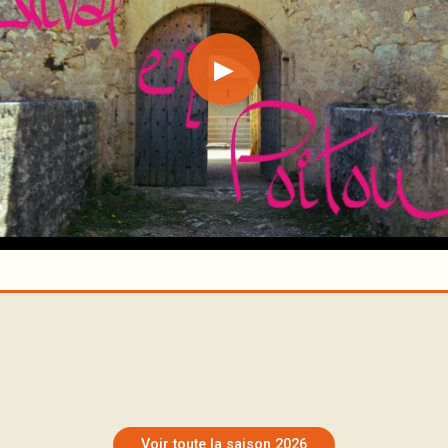
▶
DIM
Festival en
9
Poitou
MER
Concerts en nos
Voir toute la saison 2026