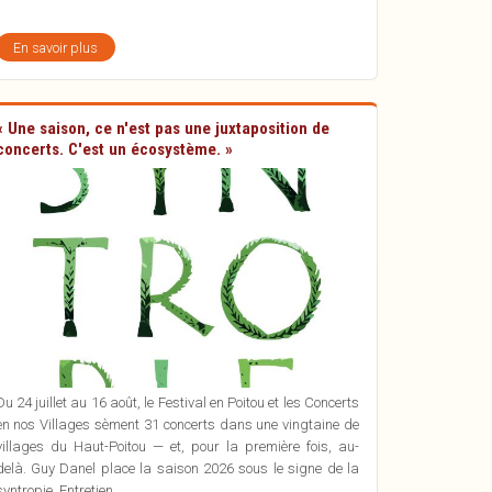
En savoir plus
sur
De
Debussy
au
Diable
« Une saison, ce n'est pas une juxtaposition de
concerts. C'est un écosystème. »
Du 24 juillet au 16 août, le Festival en Poitou et les Concerts
en nos Villages sèment 31 concerts dans une vingtaine de
villages du Haut-Poitou — et, pour la première fois, au-
delà. Guy Danel place la saison 2026 sous le signe de la
syntropie. Entretien.