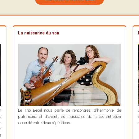
12
à la Salle du
Villages
AOÛ
Temps libre
2026
dans la Cour de
Chalandray
AOÛ
la Mairie
2026
⏱ 17:00
Frozes — Cour
de la Mairie
⏱ 20:30
La naissance du son
n
Le Trio Becel nous parle de rencontres, d'harmonie, de
s
patrimoine et d'aventures musicales dans cet entretien
r
accordé entre deux répétitions.
e
s