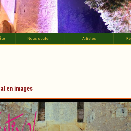
Été
Nous soutenir
Artistes
Ré
val en images