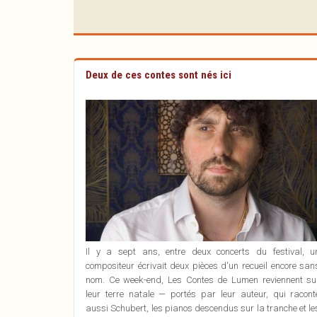
11
(Château de Chiré)
l'association
AOÛ
2026
Chiré-en-Montreuil
Chiré-en-Montreuil
AOÛ
2026
⏱ 20:30
⏱ 17:00
Deux de ces contes sont nés ici
Il y a sept ans, entre deux concerts du festival, u
compositeur écrivait deux pièces d'un recueil encore san
nom. Ce week-end, Les Contes de Lumen reviennent su
leur terre natale — portés par leur auteur, qui racont
aussi Schubert, les pianos descendus sur la tranche et le