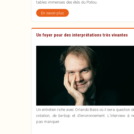
tables immenses des étés du Poitou.
En savoir plus
sur
Deux
de
ces
contes
Un foyer pour des interprétations très vivantes
sont
nés
ici
Un entretien riche avec Orlando Bass où il sera question d
création, de be-bop et d'environnement. L'interview à n
pas manquer.