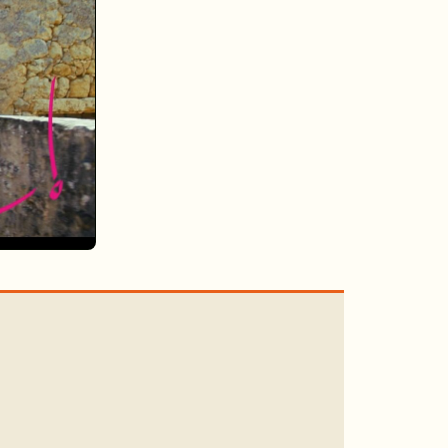
DIM
Festival en
9
Poitou
JEU
Concerts en nos