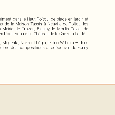
aiment dans le Haut-Poitou, de place en jardin et
ns de la Maison Tassin à Neuville-de-Poitou, les
 Mairie de Frozes, Blaslay, le Moulin Cavier de
en Rochereau et le Château de la Chèze à Latillé.
, Magenta, Naka et Légia, le Trio Wilhelm — dans
clore des compositrices à redécouvrir, de Fanny
SAM
JEU