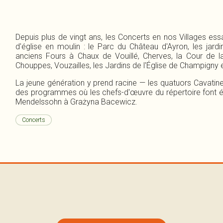
Depuis plus de vingt ans, les Concerts en nos Villages ess
d'église en moulin : le Parc du Château d'Ayron, les jardi
anciens Fours à Chaux de Vouillé, Cherves, la Cour de la
Chouppes, Vouzailles, les Jardins de l'Église de Champigny 
La jeune génération y prend racine — les quatuors Cavatine
des programmes où les chefs-d'œuvre du répertoire font é
Mendelssohn à Grażyna Bacewicz.
Concerts
SAM
JEU
DIM