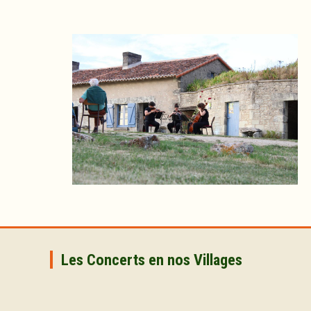
Image
Les Concerts en nos Villages
MER
VEN