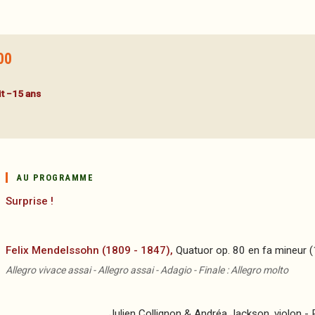
00
uit −15 ans
AU PROGRAMME
Surprise !
Felix Mendelssohn (1809 - 1847),
Quatuor op. 80 en fa mineur 
Allegro vivace assai - Allegro assai - Adagio - Finale : Allegro molto
Julien Collignon & Andréa Jackson, violon - R