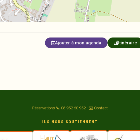
Ajouter à mon agenda
Itinéraire
Réservations 📞 06 952 60 952
·
✉️ Contact