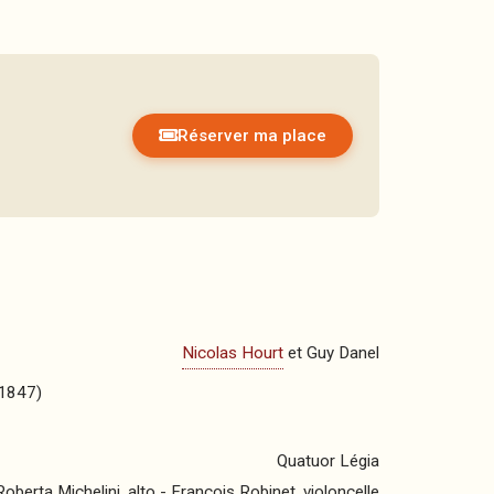
Réserver ma place
Nicolas Hourt
et Guy Danel
(1847)
Quatuor Légia
oberta Michelini, alto - François Robinet, violoncelle