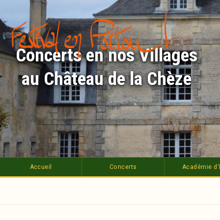
Aller
au
contenu
principal
Concerts en nos Villages
au Château de la Chèze
Accueil
Concerts
Académie d'