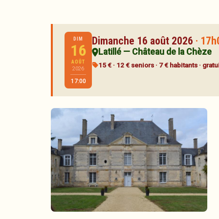
Dimanche 16 août 2026
· 17h
DIM
16
Latillé — Château de la Chèze
AOÛT
15 € · 12 € seniors · 7 € habitants · grat
2026
17:00