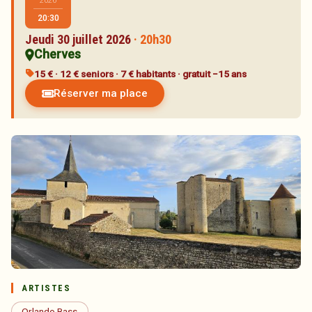
2026
Artistes
20:30
Réservations
Jeudi 30 juillet 2026
· 20h30
Cherves
Partenaires
15 € · 12 € seniors · 7 € habitants · gratuit −15 ans
Inscription à la newsletter
Réserver ma place
ARTISTES
Orlando Bass