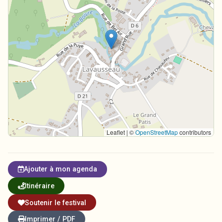
Leaflet | ©
OpenStreetMap
contributors
Ajouter à mon agenda
Itinéraire
Soutenir le festival
Imprimer / PDF