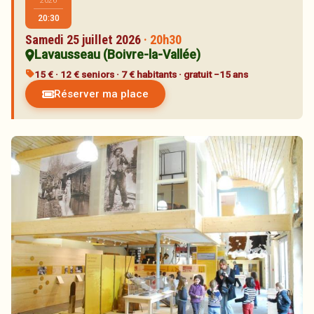
2026
Artistes
20:30
Réservations
Samedi 25 juillet 2026
· 20h30
Lavausseau (Boivre-la-Vallée)
Partenaires
15 € · 12 € seniors · 7 € habitants · gratuit −15 ans
Inscription à la newsletter
Réserver ma place