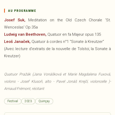
AU PROGRAMME
Josef Suk,
Meditation on the Old Czech Chorale 'St.
Wenceslas' Op.35a
Ludwig van Beethoven,
Quatuor en fa Majeur opus 135
Leoš Janaček,
Quatuor à cordes n°1 "Sonate à Kreutzer"
(Avec lecture d’extraits de la nouvelle de Tolstoï, la Sonate à
Kreutzer)
Quatuor Pražák (Jana Vonášková et Marie Magdalena Fuxová,
violons - Josef Klusoň, alto - Pavel Jonáš Krejčí, violoncelle )-
Arnaud Frémont, récitant
Festival
2023
Quinçay