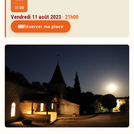
2023
Artistes
21:00
Réservations
Vendredi 11 août 2023
· 21h00
Partenaires
Réserver ma place
Inscription à la newsletter