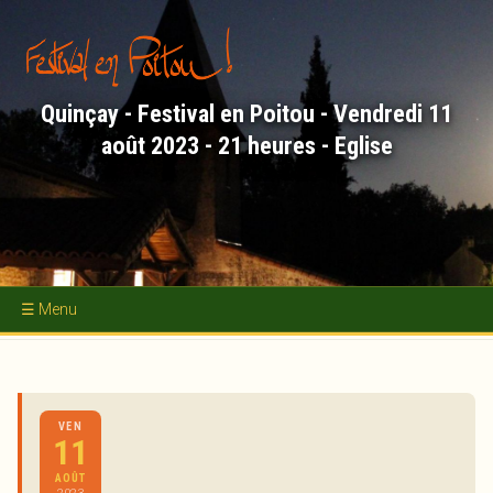
Aller
au
contenu
principal
Quinçay - Festival en Poitou - Vendredi 11
août 2023 - 21 heures - Eglise
Accueil
Concerts
VEN
Académie d'Été
11
Nous soutenir
AOÛT