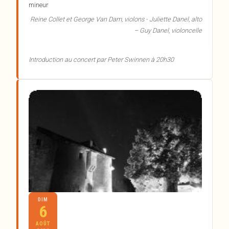
mineur
Reine Collet et George Van Dam, violons - Juliette Danel, alto
– Guy Danel, violoncelle
Introduction au concert par Peter Swinnen à 20h30
DIM
6
AOÛT