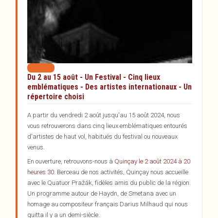
Artistes
Réservations
Partenaires
Inscription à la newsletter
Du 2 au 15 août - Un Festival - Cinq lieux
emblématiques - Des artistes internationaux - Un
répertoire choisi
A partir du vendredi 2 août jusqu'au 15 août 2024, nous
vous retrouverons dans cinq lieux emblématiques entourés
d'artistes de haut vol, habitués du festival ou nouveaux
venus.
En ouverture, retrouvons-nous à
Quinçay le 2 août 2024 à 20
heures 30
. Berceau de nos activités, Quinçay nous accueille
avec le Quatuor Pražák, fidèles amis du public de la région.
Un programme autour de Haydn, de Smetana avec un
homage au compositeur français Darius Milhaud qui nous
quitta il y a un demi-siècle.