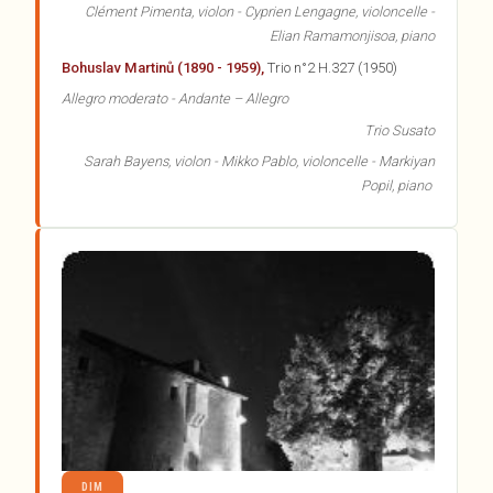
Clément Pimenta, violon - Cyprien Lengagne, violoncelle -
Elian Ramamonjisoa, piano
Bohuslav Martinů (1890 - 1959),
Trio n°2 H.327 (1950)
Allegro moderato - Andante – Allegro
Trio Susato
Sarah Bayens, violon - Mikko Pablo, violoncelle - Markiyan
Popil, piano
DIM