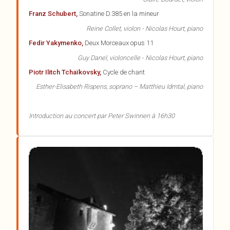
Franz Schubert,
Sonatine D.385 en la mineur
Reine Collet, violon - Nicolas Hourt, piano
Fedir Yakymenko,
Deux Morceaux opus 11
Guy Danel, violoncelle - Nicolas Hourt, piano
Piotr Ilitch Tchaïkovsky,
Cycle de chant
Esther-Elisabeth Rispens, soprano – Matthieu Idmtal, piano
Introduction au concert par Peter Swinnen à 16h30