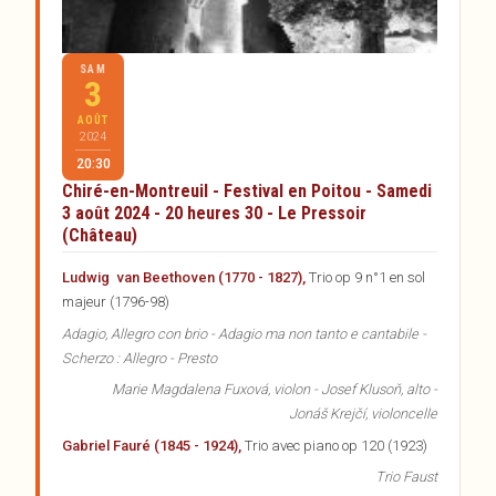
SAM
3
AOÛT
2024
20:30
Chiré-en-Montreuil - Festival en Poitou - Samedi
3 août 2024 - 20 heures 30 - Le Pressoir
(Château)
Ludwig van Beethoven (1770 - 1827),
Trio op 9 n°1 en sol
majeur (1796-98)
Adagio, Allegro con brio - Adagio ma non tanto e cantabile -
Scherzo : Allegro - Presto
Marie Magdalena Fuxová
, violon -
Josef Klusoň
, alto -
Jonáš Krejčí
, violoncelle
Gabriel Fauré (1845 - 1924),
Trio avec piano op 120 (1923)
Trio Faust