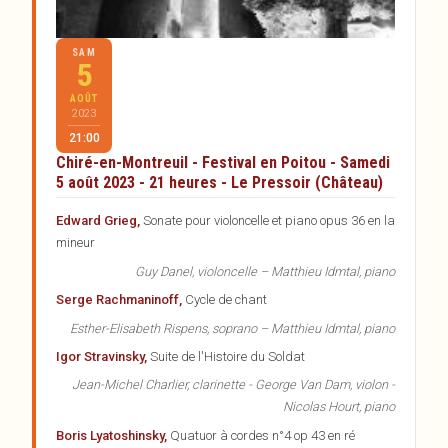
SAM
5
AOÛT
2023
21:00
Chiré-en-Montreuil - Festival en Poitou - Samedi
5 août 2023 - 21 heures - Le Pressoir (Château)
Edward Grieg,
Sonate pour violoncelle et piano opus 36 en la
mineur
Guy Danel, violoncelle – Matthieu Idmtal, piano
Serge Rachmaninoff,
Cycle de chant
Esther-Elisabeth Rispens, soprano – Matthieu Idmtal, piano
Igor Stravinsky,
Suite de l'Histoire du Soldat
Jean-Michel Charlier, clarinette - George Van Dam, violon -
Nicolas Hourt, piano
Boris Lyatoshinsky,
Quatuor à cordes n°4 op 43 en ré