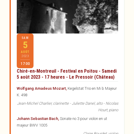
SAM
5
AOÛT
2023
17:00
Chiré-en-Montreuil - Festival en Poitou - Samedi
5 août 2023 - 17 heures - Le Pressoir (Château)
Wolfgang Amadeus Mozart,
Kegelstat Trio en Mi b Majeur
K. 498
Jean-Michel Charlier, clarinette - Juliette Danel, alto - Nicolas
Hourt, piano
Johann Sebastian Bach,
Sonate no 3 pour violon en ut
majeur BWV 1005
Claire Bourdet, violon