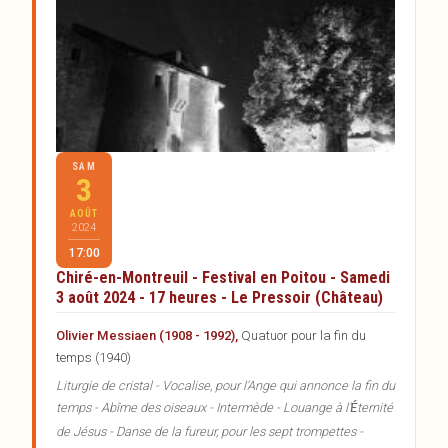
SAM
3
AOÛT
2024
17:00
Chiré-en-Montreuil - Festival en Poitou - Samedi
3 août 2024 - 17 heures - Le Pressoir (Château)
Olivier Messiaen (1908 - 1992),
Quatuor pour la fin du
temps (1940)
Liturgie de cristal - Vocalise, pour l'Ange qui annonce la fin du
temps - Abîme des oiseaux - Intermède - Louange à l'
ternité
É
de Jésus -
Danse de la fureur, pour les sept trompettes -