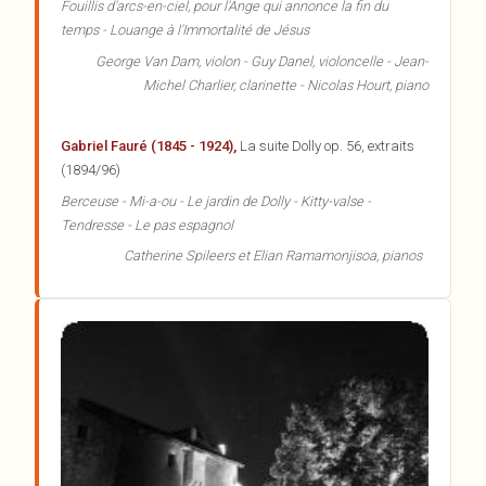
Fouillis d'arcs-en-ciel, pour l'Ange qui annonce la fin du
temps - Louange à l'Immortalité de Jésus
George Van Dam, violon - Guy Danel, violoncelle - Jean-
Michel Charlier, clarinette - Nicolas Hourt, piano
Gabriel Fauré (1845 - 1924),
La suite Dolly op. 56, extraits
(1894/96)
Berceuse - Mi-a-ou - Le jardin de Dolly - Kitty-valse -
Tendresse - Le pas espagnol
Catherine Spileers et Elian Ramamonjisoa, pianos