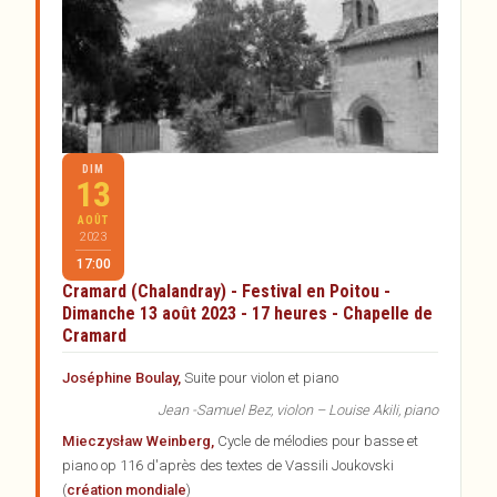
DIM
13
AOÛT
2023
17:00
Cramard (Chalandray) - Festival en Poitou -
Dimanche 13 août 2023 - 17 heures - Chapelle de
Cramard
Joséphine Boulay,
Suite pour violon et piano
Jean -Samuel Bez, violon – Louise Akili, piano
Mieczysław Weinberg,
Cycle de mélodies pour basse et
piano op 116 d'après des textes de Vassili Joukovski
(
création mondiale
)