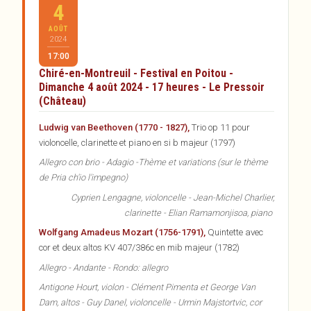
4
AOÛT
2024
17:00
Chiré-en-Montreuil - Festival en Poitou -
Dimanche 4 août 2024 - 17 heures - Le Pressoir
(Château)
Ludwig van Beethoven (1770 - 1827),
Trio op 11 pour
violoncelle, clarinette et piano en si b majeur (1797)
Allegro con brio - Adagio -Thème et variations (sur le thème
de Pria ch'io l'impegno)
Cyprien Lengagne, violoncelle - Jean-Michel Charlier,
clarinette - Elian Ramamonjisoa, piano
Wolfgang Amadeus Mozart (1756-1791),
Quintette avec
cor et deux altos KV 407/386c en mib majeur (1782)
Allegro - Andante - Rondo: allegro
Antigone Hourt, violon - Clément Pimenta et George Van
Dam, altos - Guy Danel, violoncelle - Urmin Majstortvic, cor