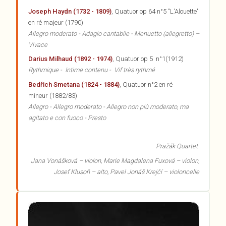
Joseph Haydn (1732 - 1809)
, Quatuor op 64 n°5 "L'Alouette"
en ré majeur (1790)
Allegro moderato - Adagio cantabile - Menuetto (allegretto) –
Vivace
Darius Milhaud (1892 - 1974)
, Quatuor op 5 n°1(1912)
Rythmique - Intime contenu - Vif très rythmé
Bedřich Smetana (1824 - 1884)
, Quatuor n°2 en ré
mineur (1882/83)
Allegro - Allegro moderato - Allegro non più moderato, ma
agitato e con fuoco - Presto
Pražák Quartet
Jana Vonášková – violon, Marie Magdalena Fuxová – violon,
Josef Klusoň – alto, Pavel Jonáš Krejčí – violoncelle