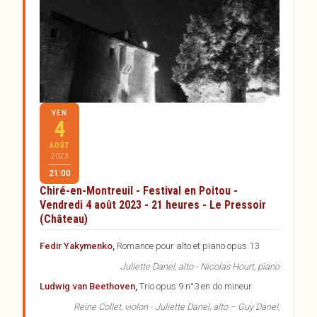
VEN
4
AOÛT
2023
21:00
Chiré-en-Montreuil - Festival en Poitou -
Vendredi 4 août 2023 - 21 heures - Le Pressoir
(Château)
Fedir Yakymenko,
Romance pour alto et piano opus 13
Juliette Danel, alto - Nicolas Hourt, piano
Ludwig van Beethoven,
Trio opus 9 n°3 en do mineur
Reine Collet, violon - Juliette Danel, alto – Guy Danel,