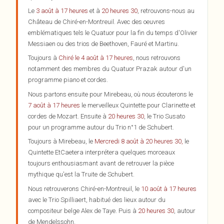
Le
3 août à 17 heures
et à
20 heures 30
, retrouvons-nous au
Château de Chiré-en-Montreuil. Avec des oeuvres
emblématiques tels le Quatuor pour la fin du temps d'Olivier
Messiaen ou des trios de Beethoven, Fauré et Martinu.
Toujours à
Chiré le 4 août à 17 heures
, nous retrouvons
notamment des membres du Quatuor Prazak autour d'un
programme piano et cordes.
Nous partons ensuite pour Mirebeau, où nous écouterons le
7 août à 17 heures
le merveilleux Quintette pour Clarinette et
cordes de Mozart. Ensuite à
20 heures 30
, le Trio Susato
pour un programme autour du Trio n°1 de Schubert.
Toujours à Mirebeau, le
Mercredi 8 août à 20 heures 30,
le
Quintette EtCaetera interprétera quelques morceaux
toujours enthousiasmant avant de retrouver la pièce
mythique qu'est la Truite de Schubert.
Nous retrouverons Chiré-en-Montreuil, le
10 août à 17 heures
avec le Trio Spilliaert, habitué des lieux autour du
compositeur belge Alex de Taye. Puis à
20 heures 30
, autour
de Mendelssohn.