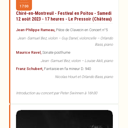
17:00
Chiré-en-Montreuil - Festival en Poitou - Samedi
12 août 2023 - 17 heures - Le Pressoir (Château)
Jean-Philippe Rameau,
Pièce de Clavecin en Concert n°5
Jean -Samuel Bez, violon – Guy Danel, violoncelle – Orlando
Bass, piano
Maurice Ravel,
Sonate posthume
Jean -Samuel Bez, violon – Louise Akili, piano
Franz Schubert,
Fantaisie en fa mineur D. 940
Nicolas Hourt et Orlando Bass, piano
Introduction au concert par Peter Swinnen à 16h30