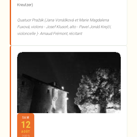
Kreutzer)
Quatuor Pražák (Jana Vonášková et Marie Magdalena
Fuxová, violons - Josef Klusoň, alto - Pavel Jonáš Krejčí,
violoncelle )- Arnaud Frémont, récitant
SAM
12
AOÛT
2023