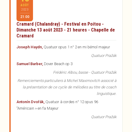
AOÛT
2023
21:00
Cramard (Chalandray) - Festival en Poitou -
Dimanche 13 août 2023 - 21 heures - Chapelle de
Cramard
Joseph Haydn,
Quatuor opus 1 n° 2 en mi bémol majeur
Quatuor Pražák
Samuel Barber,
Dover Beach op 3
Frédéric Albou, basse - Quatuor Pražák
Remerciements particuliers à Michel Maximovitch associé à
la présentation de ce cycle de mélodies au titre de coach
linguistique.
Antonín Dvořák,
Quatuor à cordes n° 12 opus 96
"Américain » en fa Majeur
Quatuor Pražák