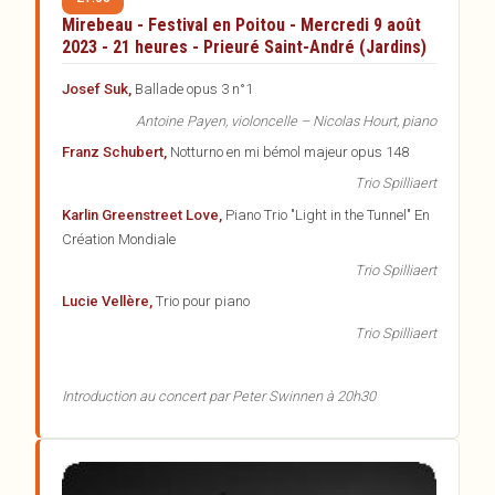
Mirebeau - Festival en Poitou - Mercredi 9 août
2023 - 21 heures - Prieuré Saint-André (Jardins)
Josef Suk,
Ballade opus 3 n°1
Antoine Payen, violoncelle – Nicolas Hourt, piano
Franz Schubert,
Notturno en mi bémol majeur opus 148
Trio Spilliaert
Karlin Greenstreet Love,
Piano Trio "Light in the Tunnel" En
Création Mondiale
Trio Spilliaert
Lucie Vellère,
Trio pour piano
Trio Spilliaert
Introduction au concert par Peter Swinnen à 20h30