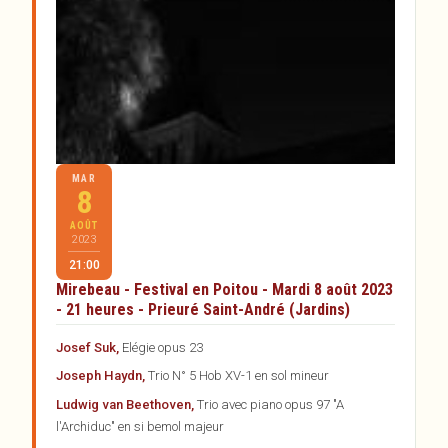
MAR
8
AOÛT
2023
21:00
Mirebeau - Festival en Poitou - Mardi 8 août 2023
- 21 heures - Prieuré Saint-André (Jardins)
Josef Suk,
Elégie opus 23
Joseph Haydn,
Trio N° 5 Hob XV-1 en sol mineur
Ludwig van Beethoven,
Trio avec piano opus 97 "A
l'Archiduc" en si bemol majeur