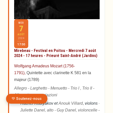
MER
7
AOÛT
2024
17:00
Mirebeau - Festival en Poitou - Mercredi 7 août
2024 - 17 heures - Prieuré Saint-André (Jardins)
Wolfgang Amadeus Mozart (1756-
1791),
Quintette avec clarinette K 581 en la
majeur (1789)
Allegro - Larghetto - Menuetto - Trio I , Trio II -
Allegretto con variazioni
💚 Soutenez-nous
Rachel Koblyakov et
Anouk Villard
,
violons
-
Juliette Danel, alto - Guy Danel, violoncelle
-