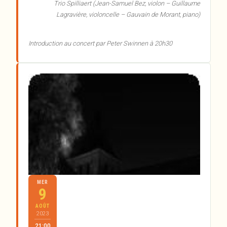
Trio Spilliaert (Jean-Samuel Bez, violon – Guillaume
Lagravière, violoncelle – Gauvain de Morant, piano)
Introduction au concert par Peter Swinnen à 20h30
MER
9
AOÛT
2023
21:00