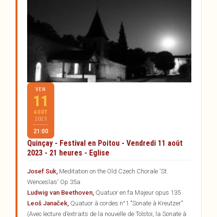
VEN
11
AOÛT
2023
21:00
Quinçay - Festival en Poitou - Vendredi 11 août
2023 - 21 heures - Eglise
Josef Suk,
Meditation on the Old Czech Chorale 'St.
Wenceslas' Op.35a
Ludwig van Beethoven,
Quatuor en fa Majeur opus 135
Leoš Janaček,
Quatuor à cordes n°1 "Sonate à Kreutzer"
(Avec lecture d’extraits de la nouvelle de Tolstoï, la Sonate à