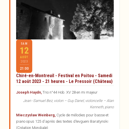
SAM
12
AOÛT
2023
21:00
Chiré-en-Montreuil - Festival en Poitou - Samedi
12 août 2023 - 21 heures - Le Pressoir (Château)
Joseph Haydn,
Trio n°44 Hob. XV 28 en mi majeur
Jean -Samuel Bez, violon – Guy Danel, violoncelle – Alan
Kenneth, piano
Mieczysław Weinberg,
Cycle de mélodies pour basse et
piano opus 125 d'après des textes d’Ievgueni Baratynski
(Création Mondiale)