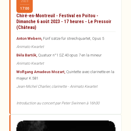
2023
17:00
Chiré-en-Montreuil - Festival en Poitou -
Dimanche 6 août 2023 - 17 heures - Le Pressoir
(Château)
Anton Webern,
Fünf sätze für streichquartet, Opus 5
Animato Kwartet
Béla Bartók,
Quatuor n°1 SZ.40 opus 7 en la mineur
Animato Kwartet
Wolfgang Amadeus Mozart,
Quintette avec clarinette en la
majeur K 581
Jean-Michel Charlier, clarinette - Animato Kwartet
Introduction au concert par Peter Swinnen à 16h30