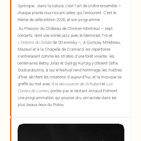
Syntropie : dans la nature, c'est l'art de croître ensemble —
chaque plante nourrissant celles qui l'entourent. C'est le
thème de cette édition 2026, et son programme.
Au Pressoir du Château de Chiré-en-Montreuil — sept
concerts, dont une soirée jazz avec le Memories Trio et
L'Histoire du Soldat
de Stravinsky —, à Quinçay, Mirebeau,
Mazeuil et à la Chapelle de Cramard, les répertoires
s'entrelacent comme les strates d'une forêt vivante : les
centenaires Betsy Jolas et György Kurtág y côtoient Sofia
Goubaïdoulina, à qui le festival rend hommage, les maîtres
d'hier abritent les créations d'aujourd'hui, et la musique se
greffe au mot avec
À la découverte de Schubert
et
Les
Contes de Lumen
, portés par le récitant Arnaud Frémont.
Une programmation qui pousse dru, enracinée dans les
plus beaux lieux du Poitou.