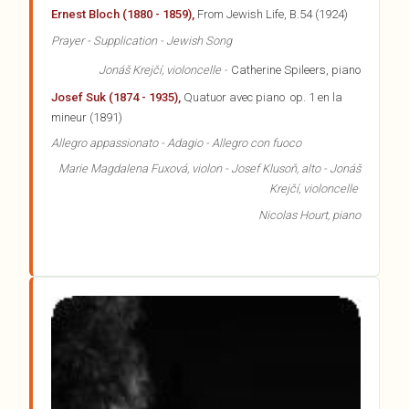
Ernest Bloch (1880 - 1859),
From Jewish Life, B.54 (1924)
Prayer - Supplication - Jewish Song
Jonáš
Krejčí
, violoncelle -
Catherine Spileers, piano
Josef Suk (1874 - 1935),
Quatuor avec piano op. 1 en la
mineur (1891)
Allegro appassionato - Adagio - Allegro con fuoco
Marie Magdalena Fuxová, violon - Josef Klusoň, alto - Jonáš
Krejčí, violoncelle
Nicolas Hourt, piano