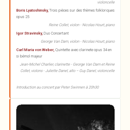
violoncelle
Boris Lyatoshinsky,
Trois pièces sur des thèmes folkloriques
opus 25
Reine Collet, violon - Nicolas Hourt, piano
Igor Stravinsky,
Duo Concertant
George Van Dam, violon - Nicolas Hourt, piano
Carl Maria von Weber,
Quintette avec clarinete opus 34 en
si bémol majeur
Jean-Michel Charlier, clarinette - George Van Dam et Reine
Collet, violons - Juliette Danel, alto – Guy Danel, violoncelle
Introduction au concert par Peter Swinnen à 20h30