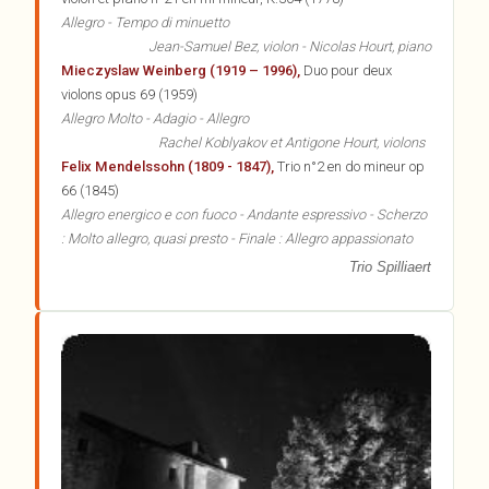
Allegro - Tempo di minuetto
Jean-Samuel Bez, violon - Nicolas Hourt, piano
Mieczyslaw Weinberg (1919 – 1996),
Duo pour deux
violons opus 69 (1959)
Allegro Molto - Adagio - Allegro
Rachel Koblyakov et Antigone Hourt, violons
Felix Mendelssohn (1809 - 1847),
Trio n°2 en do mineur op
66 (1845)
Allegro energico e con fuoco - Andante espressivo - Scherzo
: Molto allegro, quasi presto - Finale : Allegro appassionato
Trio Spilliaert