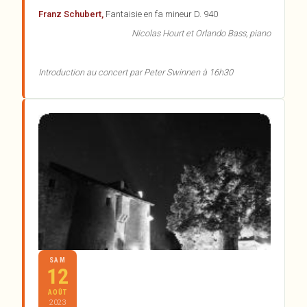
Franz Schubert,
Fantaisie en fa mineur D. 940
Nicolas Hourt et Orlando Bass, piano
Introduction au concert par Peter Swinnen à 16h30
SAM
12
AOÛT
2023