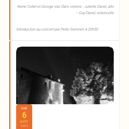
Reine Collet et George Van Dam, violons - Juliette Danel, alto
– Guy Danel, violoncelle
Introduction au concert par Peter Swinnen à 20h30
DIM
6
AOÛT
2023