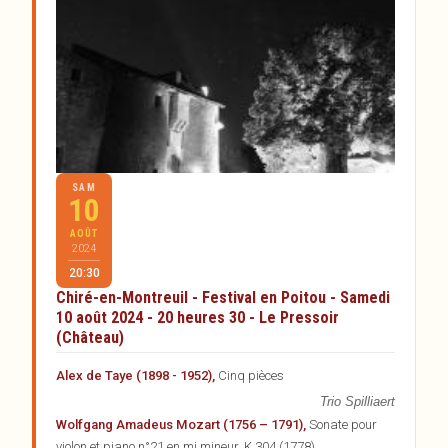
SAM
10
AOÛT
2024
20:30
Chiré-en-Montreuil - Festival en Poitou - Samedi
10 août 2024 - 20 heures 30 - Le Pressoir
(Château)
Alex de Taye (1898 - 1952),
Cinq pièces
Trio Spilliaert
Wolfgang Amadeus Mozart (1756 – 1791),
Sonate pour
violon et piano n°21 en mi mineur, K.304 (1778)