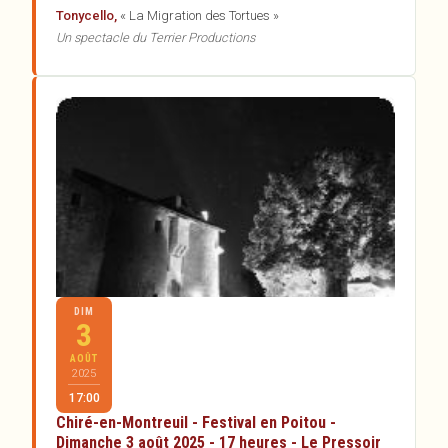
Tonycello,
« La Migration des Tortues »
Un spectacle du Terrier Productions
DIM
3
AOÛT
2025
17:00
Chiré-en-Montreuil - Festival en Poitou -
Dimanche 3 août 2025 - 17 heures - Le Pressoir