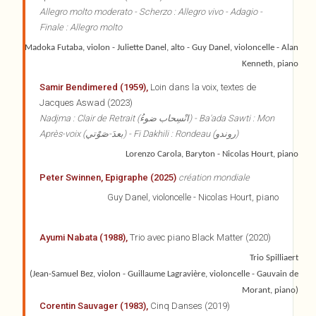
Allegro molto moderato - Scherzo : Allegro vivo - Adagio -
Finale : Allegro molto
Madoka Futaba, violon - Juliette Danel, alto - Guy Danel, violoncelle - Alan
Kenneth, piano
Samir Bendimered (1959),
Loin dans la voix, textes de
Jacques Aswad (2023)
Nadjma : Clair de Retrait (انْسِحاب ضوءُ) - Ba'ada Sawti : Mon
Après-voix (بعدَ-صَوْتي) - Fi Dakhili : Rondeau (روندو)
Lorenzo Carola, Baryton - Nicolas Hourt, piano
Peter Swinnen, Epigraphe (2025)
création mondiale
Guy Danel, violoncelle - Nicolas Hourt, piano
Ayumi Nabata (1988),
Trio avec piano Black Matter (2020)
Trio Spilliaert
(Jean-Samuel Bez, violon - Guillaume Lagravière, violoncelle - Gauvain de
Morant, piano)
Corentin Sauvager (1983),
Cinq Danses (2019)