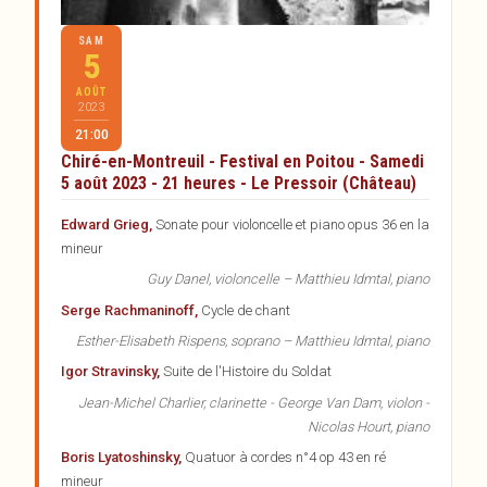
SAM
5
AOÛT
2023
21:00
Chiré-en-Montreuil - Festival en Poitou - Samedi
5 août 2023 - 21 heures - Le Pressoir (Château)
Edward Grieg,
Sonate pour violoncelle et piano opus 36 en la
mineur
Guy Danel, violoncelle – Matthieu Idmtal, piano
Serge Rachmaninoff,
Cycle de chant
Esther-Elisabeth Rispens, soprano – Matthieu Idmtal, piano
Igor Stravinsky,
Suite de l'Histoire du Soldat
Jean-Michel Charlier, clarinette - George Van Dam, violon -
Nicolas Hourt, piano
Boris Lyatoshinsky,
Quatuor à cordes n°4 op 43 en ré
mineur