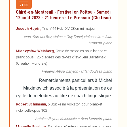
21:00
Chiré-en-Montreuil - Festival en Poitou - Samedi
12 août 2023 - 21 heures - Le Pressoir (Château)
Joseph Haydn,
Trio n°44 Hob. XV 28 en mi majeur
Jean -Samuel Bez, violon – Guy Danel, violoncelle – Alan
Kenneth, piano
Mieczysław Weinberg,
Cycle de mélodies pour basse et
piano opus 125 d'après des textes d’Ievgueni Baratynski
(Création Mondiale)
Frédéric Albou, baryton - Orlando Bass, piano
Remerciements particuliers à Michel
Maximovitch associé à la présentation de ce
cycle de mélodies au titre de coach linguistique.
Robert Schumann,
5 Stücke im Volkston pour piano et
violoncelle opus 102
Antoine Payen, violoncelle – Alan Kenneth, piano
Marcelle Soulage,
Sonate en ré mineur pour violon et piano