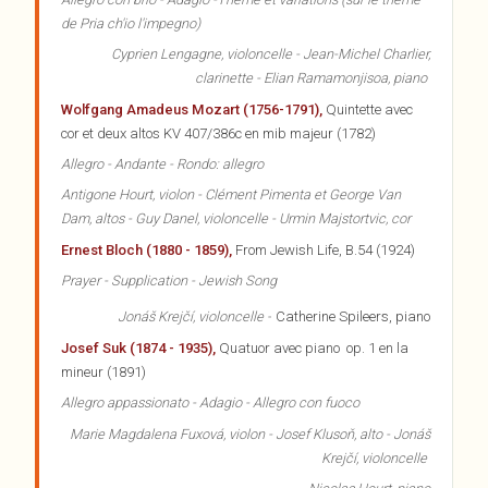
de Pria ch'io l'impegno)
Cyprien Lengagne, violoncelle - Jean-Michel Charlier,
clarinette - Elian Ramamonjisoa, piano
Wolfgang Amadeus Mozart (1756-1791),
Quintette avec
cor et deux altos KV 407/386c en mib majeur (1782)
Allegro - Andante - Rondo: allegro
Antigone Hourt, violon - Clément Pimenta et George Van
Dam, altos - Guy Danel, violoncelle - Urmin Majstortvic, cor
Ernest Bloch (1880 - 1859),
From Jewish Life, B.54 (1924)
Prayer - Supplication - Jewish Song
Jonáš
Krejčí
, violoncelle -
Catherine Spileers, piano
Josef Suk (1874 - 1935),
Quatuor avec piano op. 1 en la
mineur (1891)
Allegro appassionato - Adagio - Allegro con fuoco
Marie Magdalena Fuxová, violon - Josef Klusoň, alto - Jonáš
Krejčí, violoncelle