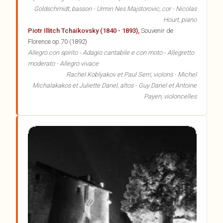
Goldschmidt, basson - Urmin Nes Majstorovic, cor - Nicolas
Hourt, piano
Piotr Illitch Tchaïkovsky (1840 - 1893),
Souvenir de
Florence op.70 (1892)
Allegro con spirito - Adagio cantabile e con moto - Allegretto
moderato - Allegro vivace
Rachel Koblyakov et Paul Serri, violons - Michel
Michalakakos et Juliette Danel, altos - Guy Danel et Antoine
Payen, violoncelles