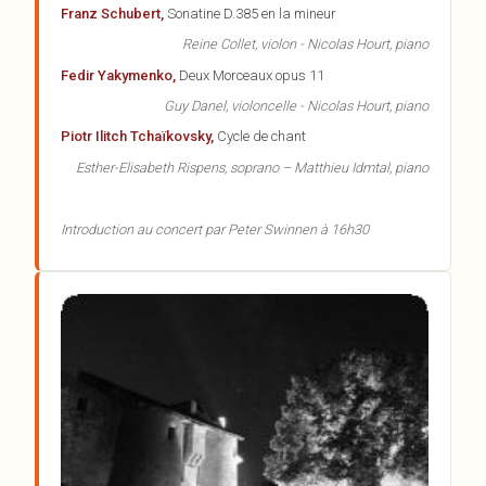
Franz Schubert,
Sonatine D.385 en la mineur
Reine Collet, violon - Nicolas Hourt, piano
Fedir Yakymenko,
Deux Morceaux opus 11
Guy Danel, violoncelle - Nicolas Hourt, piano
Piotr Ilitch Tchaïkovsky,
Cycle de chant
Esther-Elisabeth Rispens, soprano – Matthieu Idmtal, piano
Introduction au concert par Peter Swinnen à 16h30