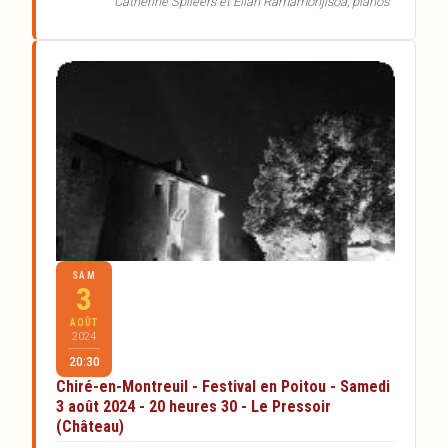
Catherine Spileers et Elian Ramamonjisoa, pianos
SAM
3
AOÛT
2024
20:30
Chiré-en-Montreuil - Festival en Poitou - Samedi
3 août 2024 - 20 heures 30 - Le Pressoir
(Château)