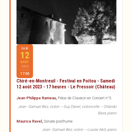
SAM
12
AOÛT
2023
17:00
Chiré-en-Montreuil - Festival en Poitou - Samedi
12 août 2023 - 17 heures - Le Pressoir (Château)
Jean-Philippe Rameau,
Pièce de Clavecin en Concert n°5
Jean -Samuel Bez, violon – Guy Danel, violoncelle – Orlando
Bass, piano
Maurice Ravel,
Sonate posthume
Jean -Samuel Bez, violon – Louise Akili, piano