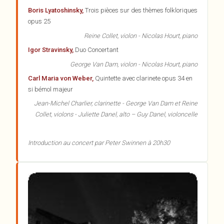
Boris Lyatoshinsky,
Trois pièces sur des thèmes folkloriques
opus 25
Reine Collet, violon - Nicolas Hourt, piano
Igor Stravinsky,
Duo Concertant
George Van Dam, violon - Nicolas Hourt, piano
Carl Maria von Weber,
Quintette avec clarinete opus 34 en
si bémol majeur
Jean-Michel Charlier, clarinette - George Van Dam et Reine
Collet, violons - Juliette Danel, alto – Guy Danel, violoncelle
Introduction au concert par Peter Swinnen à 20h30