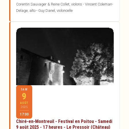
Corentin Sauvager & Reine Collet, violons - Vincent Coleman-
Delage, alto - Guy Danel, violoncelle
SAM
9
AOÛT
2025
17:00
Chiré-en-Montreuil - Festival en Poitou - Samedi
9 août 2025 - 17 heures - Le Pressoir (Château)