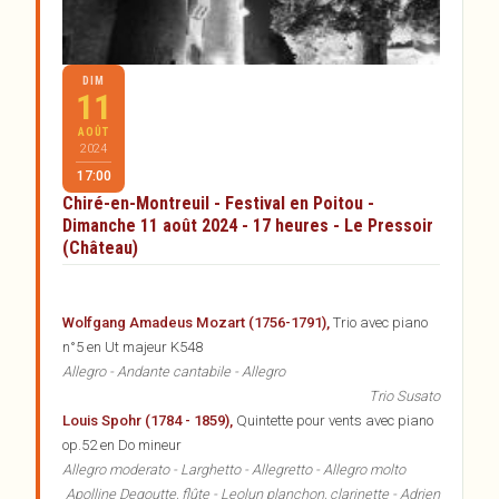
DIM
11
AOÛT
2024
17:00
Chiré-en-Montreuil - Festival en Poitou -
Dimanche 11 août 2024 - 17 heures - Le Pressoir
(Château)
Wolfgang Amadeus Mozart (1756-1791),
Trio avec piano
n°5 en Ut majeur K548
Allegro - Andante cantabile - Allegro
Trio Susato
Louis Spohr (1784 - 1859),
Quintette pour vents avec piano
op.52 en Do mineur
Allegro moderato - Larghetto - Allegretto - Allegro molto
Apolline Degoutte, flûte - Leolun planchon, clarinette - Adrien