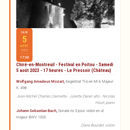
SAM
5
AOÛT
2023
17:00
Chiré-en-Montreuil - Festival en Poitou - Samedi
5 août 2023 - 17 heures - Le Pressoir (Château)
Wolfgang Amadeus Mozart,
Kegelstat Trio en Mi b Majeur
K. 498
Jean-Michel Charlier, clarinette - Juliette Danel, alto - Nicolas
Hourt, piano
Johann Sebastian Bach,
Sonate no 3 pour violon en ut
majeur BWV 1005
Claire Bourdet, violon