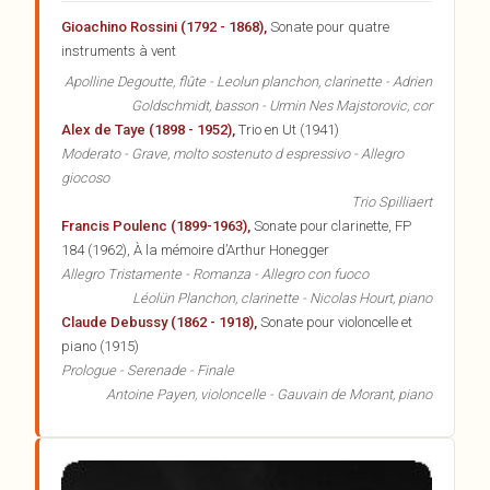
Gioachino Rossini (1792 - 1868),
Sonate pour quatre
instruments à vent
Apolline Degoutte, flûte - Leolun planchon, clarinette - Adrien
Goldschmidt, basson - Urmin Nes Majstorovic, cor
Alex de Taye (1898 - 1952),
Trio en Ut (1941)
Moderato - Grave, molto sostenuto d espressivo - Allegro
giocoso
Trio Spilliaert
Francis Poulenc (1899-1963),
Sonate pour clarinette, FP
184 (1962), À la mémoire d’Arthur Honegger
Allegro Tristamente - Romanza - Allegro con fuoco
Léolün Planchon, clarinette - Nicolas Hourt, piano
Claude Debussy (1862 - 1918),
Sonate pour violoncelle et
piano (1915)
Prologue - Serenade - Finale
Antoine Payen, violoncelle - Gauvain de Morant, piano