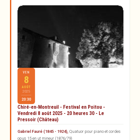
VEN
8
AOÛT
2025
20:30
Chiré-en-Montreuil - Festival en Poitou -
Vendredi 8 août 2025 - 20 heures 30 - Le
Pressoir (Château)
Gabriel Fauré (1845 - 1924),
Quatuor pour piano et cordes
opus 15 en ut mineur (1876/79)