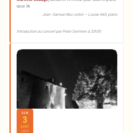
opus 36
Jean -Samuel Bez, violon – Louise Akili, piano
Introduction au concert par Peter Swinnen à 20h30
SAM
3
AOÛT
2024