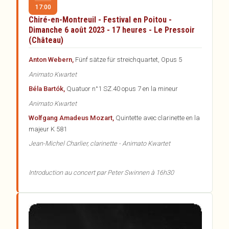
17:00
Chiré-en-Montreuil - Festival en Poitou -
Dimanche 6 août 2023 - 17 heures - Le Pressoir
(Château)
Anton Webern,
Fünf sätze für streichquartet, Opus 5
Animato Kwartet
Béla Bartók,
Quatuor n°1 SZ.40 opus 7 en la mineur
Animato Kwartet
Wolfgang Amadeus Mozart,
Quintette avec clarinette en la
majeur K 581
Jean-Michel Charlier, clarinette - Animato Kwartet
Introduction au concert par Peter Swinnen à 16h30