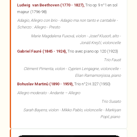
Ludwig van Beethoven (1770 - 1827),
Trio op 9 n°1 en sol
majeur (1796-98)
Adagio, Allegro con brio - Adagio ma non tanto e cantabile -
Scherzo : Allegro - Presto
Marie Magdalena Fuxová
, violon -
Josef Klusoň
, alto -
Jonáš Krejčí
, violoncelle
Gabriel Fauré (1845 - 1924),
Trio avec piano op 120 (1923)
Trio Faust
Clément Pimenta, violon - Cyprien Lengagne, violoncelle -
Elian Ramamonjisoa, piano
Bohuslav Martinů (1890 - 1959),
Trio n°2 H.327 (1950)
Allegro moderato - Andante – Allegro
Trio Susato
Sarah Bayens, violon - Mikko Pablo, violoncelle - Markiyan
Popil, piano