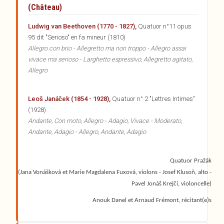
(Château)
Ludwig van Beethoven (1770 - 1827),
Quatuor n°11 opus
95 dit "Serioso" en fa mineur (1810)
Allegro con brio - Allegretto ma non troppo - Allegro assai
vivace ma serioso - Larghetto espressivo, Allegretto agitato,
Allegro
Leoš Janáček (1854 - 1928),
Quatuor n° 2 "Lettres Intimes"
(1928)
Andante, Con moto, Allegro - Adagio, Vivace - Moderato,
Andante, Adagio - Allegro, Andante, Adagio
Quatuor Pražák
(Jana Vonášková et Marie Magdalena Fuxová, violons - Josef Klusoň, alto -
Pavel Jonáš Krejčí, violoncelle)
Anouk Danel et Arnaud Frémont, récitant(e)s