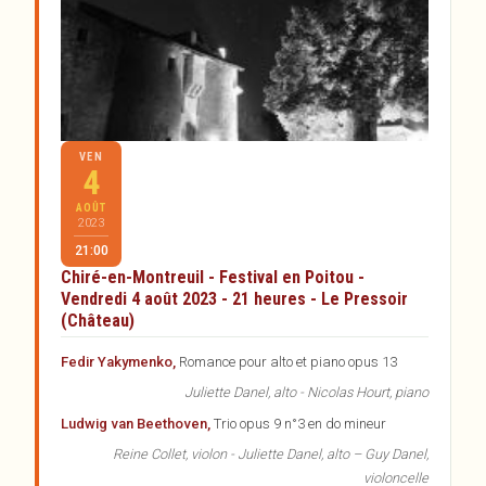
Artistes
Réservations
Partenaires
Inscription à la newsletter
VEN
4
AOÛT
2023
21:00
Chiré-en-Montreuil - Festival en Poitou -
Vendredi 4 août 2023 - 21 heures - Le Pressoir
(Château)
Fedir Yakymenko,
Romance pour alto et piano opus 13
Juliette Danel, alto - Nicolas Hourt, piano
Ludwig van Beethoven,
Trio opus 9 n°3 en do mineur
Reine Collet, violon - Juliette Danel, alto – Guy Danel,
violoncelle