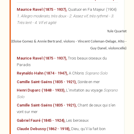
Maurice Ravel (1875 - 1937),
Quatuor en Fa Majeur (1904)
1. Allegro moderato, très doux - 2. Assez vif, très rythmé - 3.
Très lent - 4. Vif et agité
Yule Quartet
(Eloïse Gomez & Annie Bertrand, violons - Vincent Coleman-Delage, Alto -
Guy Danel, violoncelle)
Maurice Ravel (1875 - 1937),
Trois beaux oiseaux du
Paradis
Reynaldo Hahn (1874 - 1947),
A Chloris
Soprano Solo
Camille Saint-Saëns (1835 - 1921),
Soirée en mer
Henri Duparc (1848 - 1933),
L'invitation au voyage
Soprano
Solo
Camille Saint-Saëns (1835 - 1921),
Chant de ceux qui s'en
vont sur mer
Gabriel Fauré (1845 - 1924),
Les berceaux
Claude Debussy (1862 - 1918),
Dieu, qu'il la fait bon