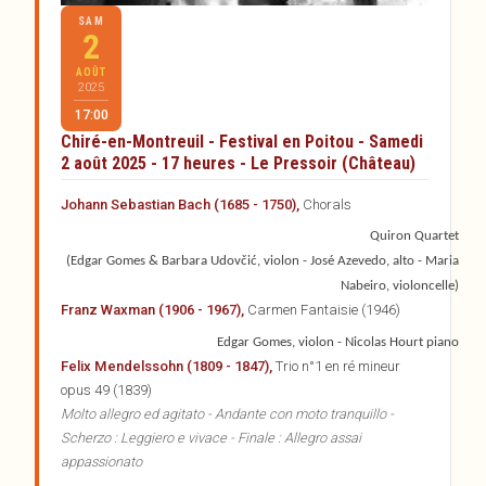
SAM
2
AOÛT
2025
17:00
Chiré-en-Montreuil - Festival en Poitou - Samedi
2 août 2025 - 17 heures - Le Pressoir (Château)
Johann Sebastian Bach (1685 - 1750),
Chorals
Quiron Quartet
(Edgar Gomes & Barbara Udovčić, violon - José Azevedo, alto - Maria
Nabeiro, violoncelle)
Franz Waxman (1906 - 1967),
Carmen Fantaisie (1946)
Edgar Gomes, violon - Nicolas Hourt piano
Felix Mendelssohn (1809 - 1847),
Trio n°1 en ré mineur
opus 49 (1839)
Molto allegro ed agitato - Andante con moto tranquillo -
Scherzo : Leggiero e vivace - Finale : Allegro assai
appassionato