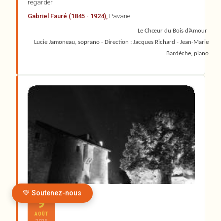
regarder
Gabriel Fauré (1845 - 1924),
Pavane
Le Chœur du Bois d’Amour
Lucie Jamoneau, soprano - Direction : Jacques Richard - Jean-Marie
Bardèche, piano
SAM
💚 Soutenez-nous
9
AOÛT