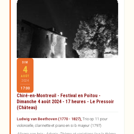
DIM
4
AOÛT
2024
17:00
Chiré-en-Montreuil - Festival en Poitou -
Dimanche 4 août 2024 - 17 heures - Le Pressoir
(Château)
Ludwig van Beethoven (1770 - 1827),
Trio op 11 pour
violoncelle, clarinette et piano en si b majeur (1797)
Allegro con brio - Adagio -Thème et variations (sur le thème