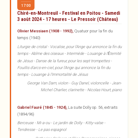
17:00
Chiré-en-Montreuil - Festival en Poitou - Samedi
3 août 2024 - 17 heures - Le Pressoir (Château)
Olivier Messiaen (1908 - 1992),
Quatuor pour la fin du
temps (1940)
Liturgie de cristal - Vocalise, pour l'Ange qui annonce la fin du
temps - Abîme des oiseaux - Intermède - Louange à l'
ternité
É
de Jésus -
Danse de la fureur, pour les sept trompettes -
Fouillis d'arcs-en-ciel, pour l'Ange qui annonce la fin du
temps - Louange à l'Immortalité de Jésus
George Van Dam, violon - Guy Danel, violoncelle - Jean-
Michel Charlier, clarinette - Nicolas Hourt, piano
Gabriel Fauré (1845 - 1924),
La suite Dolly op. 56, extraits
(1894/96)
Berceuse - Mi-a-ou - Le jardin de Dolly - Kitty-valse -
Tendresse - Le pas espagnol